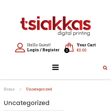
Skip
to
content
Hello Guest!
Your Cart
Login
/
Register
€
0.00
0
Home
/
Uncategorized
Uncategorized