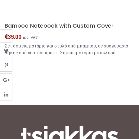
Bamboo Notebook with Custom Cover
€
35.00
inc. VAT
Σετ σημειωματάριο και στυλό από μπαμπού, σε συσκευασία
θήκης από χαρτόνι κραφτ. Σημειωματάριο με σκληρά
εξώφυλλα και 80 φύλλα ανακυκλωμένου χαρτιού με γραμμές.
Στυλό με επιχρωμιωμένες λεπτομέρειες και μπλε μελάνι.
Απευθείας εκτύπωση στο εξώφυλλο A5 bamboo notebook
and pen set. Notebook with hard covers and 80 lined
recycled paper sheets. Ball pen with chrome plated […]