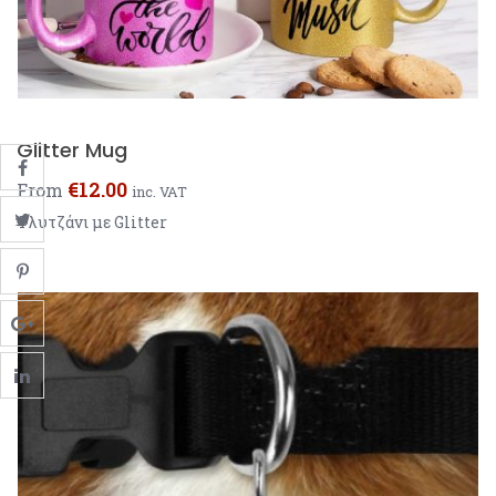
Glitter Mug
€
12.00
From
inc. VAT
Φλυτζάνι με Glitter