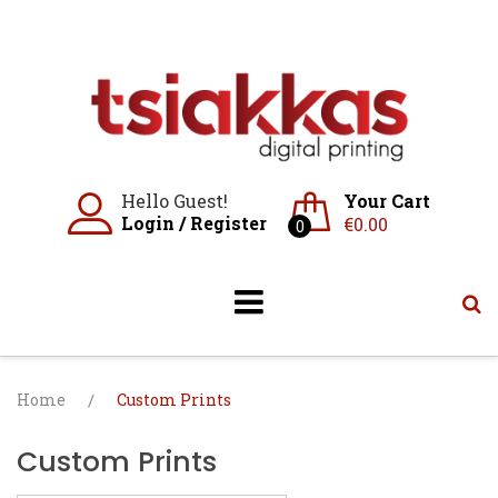
Skip
to
content
Hello Guest!
Your Cart
Login
/
Register
€
0.00
0
Home
/
Custom Prints
Custom Prints