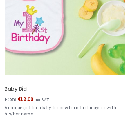
Baby Bid
€
12.00
From
inc. VAT
A unique gift for a baby, for new born, birthdays or with
his/her name.