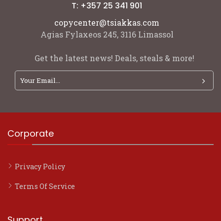
T: +357 25 341 901
copycenter@tsiakkas.com
Agias Fylaxeos 245, 3116 Limassol
Get the latest news! Deals, steals & more!
Corporate
Privacy Policy
Terms Of Service
Support