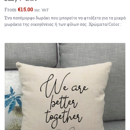
€
15.00
From
inc. VAT
Ένα πανέμορφο δωράκι που μπορείτε να φτιάξετε για τα μικρά
μωράκια της οικογένειας ή των φίλων σας. Χρώματα/Color :
Λευκό / Άσπρο Γαλάζιο / Light Blue Ροζ / Light Pink Μεγέθοι
/ Sizes: 6 months 12 months 18 months *Baby T-shirt is
short sleeve / Το παιδικό φανελάκι είναι κοντομάνικο