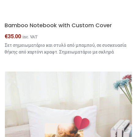
Bamboo Notebook with Custom Cover
€
35.00
inc. VAT
Σετ σημειωματάριο και στυλό από μπαμπού, σε συσκευασία
θήκης από χαρτόνι κραφτ. Σημειωματάριο με σκληρά
εξώφυλλα και 80 φύλλα ανακυκλωμένου χαρτιού με γραμμές.
Στυλό με επιχρωμιωμένες λεπτομέρειες και μπλε μελάνι.
Απευθείας εκτύπωση στο εξώφυλλο A5 bamboo notebook
and pen set. Notebook with hard covers and 80 lined
recycled paper sheets. Ball pen with chrome plated […]