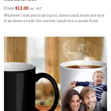
€
12.00
From
inc. VAT
Whatever look you’re going for, these lunch boxes are sure
to go down a treat. Our custom lunch box is made from
rigid plastic making it super easy to clean, durable and
also lightweight for your little munchkin. Fully
customisable and available in two colours, these eye
catching lunch boxes make school dinners look dull. […]