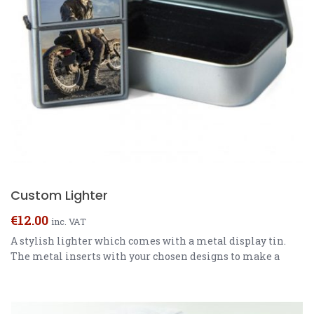
Custom Lighter
€
12.00
inc. VAT
A stylish lighter which comes with a metal display tin.
The metal inserts with your chosen designs to make a
personalised gift or promotional product. Refillable.
Lighter fluid not included. Material: Aluminum Lighter
3.6cm x 5.5cm x 1.5cm