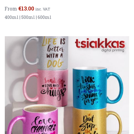
€
13.00
From
inc. VAT
400ml | 500ml | 600ml